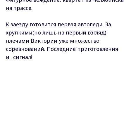
на трассе.
К заезду готовится первая автоледи. За
хрупкими(но лишь на первый взгляд)
плечами Виктории уже множество
соревнований. Последние приготовления
и.. сигнал!
Max - канал Россия "ГТРК
Змейка уверенно пройдена, но это только
Владимир"
Главные новости города
начало. Фигурное вождение - испытание,
Владимира и региона.
где нужны координация и точность.
Участники должны продемонстрировать
виртуозное владение автомобилем,
проезжая по достаточно сложной трассе.
Виктория прошла все фигуры идеально.