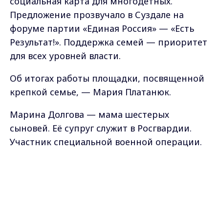
социальная карта для многодетных.
Предложение прозвучало в Суздале на
форуме партии «Единая Россия» — «Есть
Результат!». Поддержка семей — приоритет
для всех уровней власти.
Об итогах работы площадки, посвященной
крепкой семье, — Мария Платанюк.
Марина Долгова — мама шестерых
сыновей. Её супруг служит в Росгвардии.
Участник специальной военной операции.
Долговы — обладатели почетного знака
Max - канал Россия "ГТРК
губернатора «Родительская слава Земли
Владимир"
Главные новости города
Владимирской». Предложение
Владимира и региона.
многодетной мамы было предельно
конкретным и практичным.