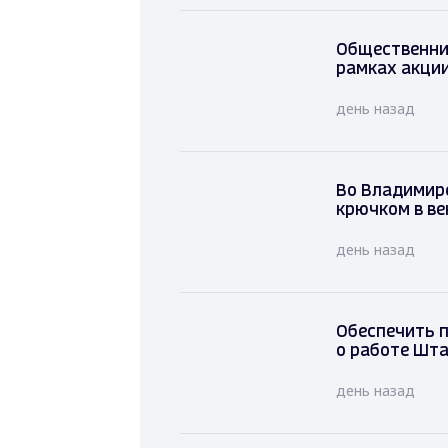
Общественни
рамках акци
день назад
Во Владими
крючком в в
день назад
Обеспечить 
о работе Шт
день назад