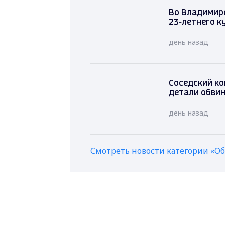
Во Влади
электрове
день назад
Соседский
детали обв
день назад
Смотреть новости категории «О