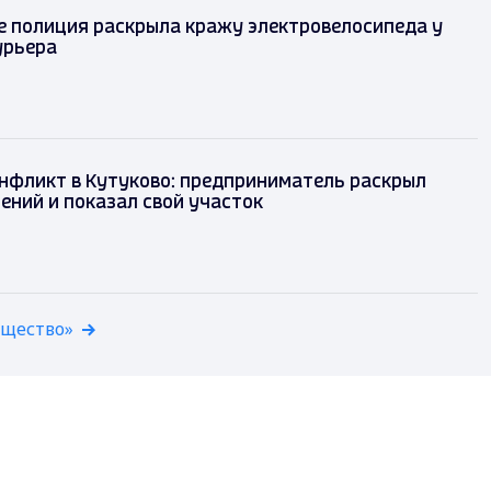
мире полиция раскрыла кражу
лосипеда у 23-летнего курьера
 конфликт в Кутуково: предприниматель раскрыл
инений и показал свой участок
бщество»