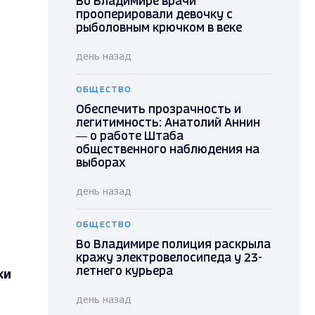
Во Владимире врачи
прооперировали девочку с
рыболовным крючком в веке
день назад
ОБЩЕСТВО
Обеспечить прозрачность и
легитимность: Анатолий Аннин
— о работе Штаба
общественного наблюдения на
выборах
день назад
ОБЩЕСТВО
Во Владимире полиция раскрыла
кражу электровелосипеда у 23-
ки
летнего курьера
день назад