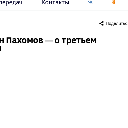
передач
Контакты
Поделитьс
он Пахомов — о третьем
и