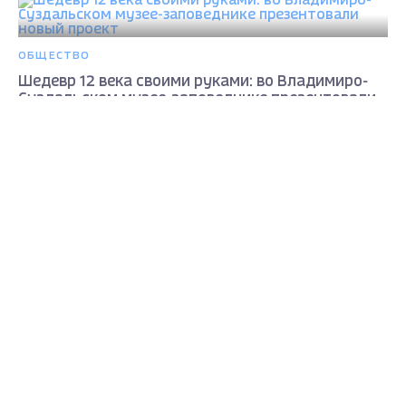
ОБЩЕСТВО
Шедевр 12 века своими руками: во Владимиро-
Суздальском музее-заповеднике презентовали
новый проект
Max - канал Россия "ГТРК
Владимир"
2 месяца назад
Главные новости города
Владимира и региона.
КУЛЬТУРА
Яркие краски постреволюционной России:
выставка о легендарных Мстёрских свободных
мастерских авангарда в Суздале
2 месяца назад