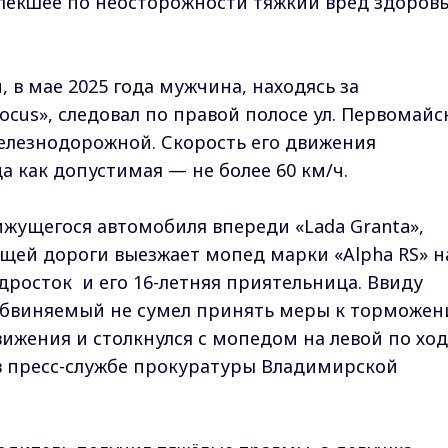
лекшее по неосторожности тяжкий вред здоров
 в мае 2025 года мужчина, находясь за
cus», следовал по правой полосе ул. Первомайс
Железнодорожной. Скорость его движения
да как допустимая — не более 60 км/ч.
ижущегося автомобиля впереди «Lada Granta»,
ющей дороги выезжает мопед марки «Alpha RS» н
дросток и его 16-летняя приятельница. Ввиду
 обвиняемый не сумел принять меры к торможе
ижения и столкнулся с мопедом на левой по ход
в пресс-службе прокуратуры Владимирской