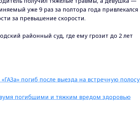
одитель получил тяжёлые травмы, а девушка —
иняемый уже 9 раз за полтора года привлекался 
сти за превышение скорости.
одский районный суд, где ему грозит до 2 лет
 «ГАЗа» погиб после выезда на встречную полосу
с двумя погибшими и тяжким вредом здоровью