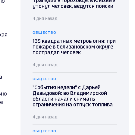
ью
Трагедия в Гороховце: в Клязьме
утонул человек, ведутся поиски
4 дня назад
кая
ОБЩЕСТВО
135 квадратных метров огня: при
пожаре в Селивановском округе
пострадал человек
4 дня назад
а
ОБЩЕСТВО
"События недели" с Дарьей
нию
Давыдовой: во Владимирской
области начали снимать
е
ограничения на отпуск топлива
4 дня назад
ОБЩЕСТВО