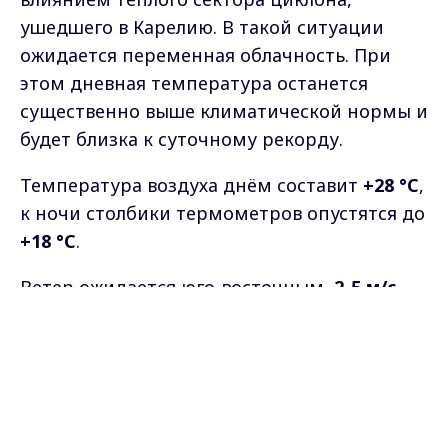
ушедшего в Карелию. В такой ситуации
ожидается переменная облачность. При
этом дневная температура останется
существенно выше климатической нормы и
будет близка к суточному рекорду.
Температура воздуха днём составит
+28 °C
,
к ночи столбики термометров опустятся до
+18 °C
.
Ветер ожидается юго-восточным,
2-5 м/с
.
Max - канал Россия "ГТРК
Атмосферное давление составит
743 мм рт.
Владимир"
Главные новости города
ст
.
Владимира и региона.
Фото: нейросеть