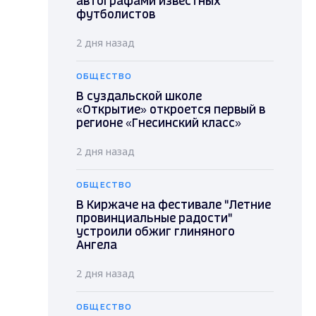
автографами известных
футболистов
2 дня назад
ОБЩЕСТВО
В суздальской школе
«Открытие» откроется первый в
регионе «Гнесинский класс»
2 дня назад
ОБЩЕСТВО
В Киржаче на фестивале "Летние
провинциальные радости"
устроили обжиг глиняного
Ангела
2 дня назад
ОБЩЕСТВО