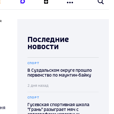
я
Последние
новости
СПОРТ
В Суздальском округе прошло
первенство по маунтин-байку
2 дня назад
СПОРТ
Гусевская спортивная школа
юня
"Грань" разыграет мяч с