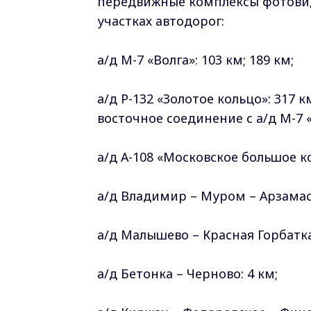
передвижные комплексы фотови
участках автодорог:
а/д М-7 «Волга»: 103 км; 189 км;
а/д Р-132 «Золотое кольцо»: 317 к
восточное соединение с а/д М-7 «
а/д А-108 «Московское большое ко
а/д Владимир – Муром – Арзамас:
а/д Малышево – Красная Горбатка
а/д Бетонка – Черново: 4 км;