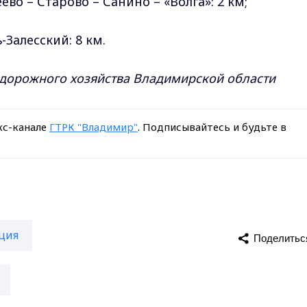
во – Старово – Санино – «Волга»: 2 км;
Залесский: 8 км.
 дорожного хозяйства Владимирской области
кс-канале
ГТРК "Владимир"
. Подписывайтесь и будьте в
ция
Поделитьс