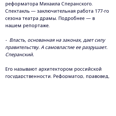
реформатора Михаила Сперанского.
Спектакль — заключительная работа 177-го
сезона театра драмы. Подробнее — в
нашем репортаже.
- Власть, основанная на законах, дает силу
правительству. А самовластие ее разрушает.
Сперанский.
Его называют архитектором российской
государственности. Реформатор, правовед,
государственный деятель. Михаил
Max - канал Россия "ГТРК
Михайлович сделал блестящую карьеру
Владимир"
Главные новости города
благодаря уму и трудолюбию.
Владимира и региона.
-Твоя голова полна идей, и я вижу в них