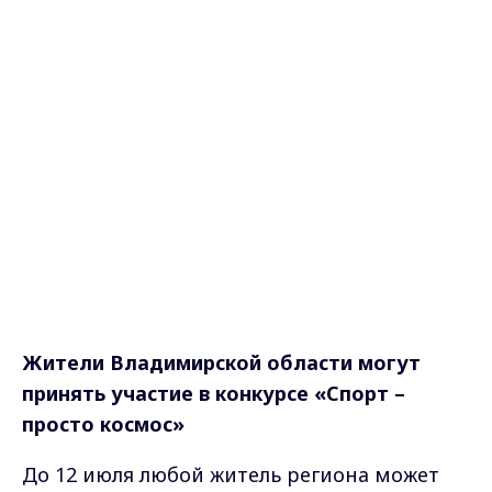
Жители Владимирской области могут
принять участие в конкурсе «Спорт –
просто космос»
До 12 июля любой житель региона может
продемонстрировать свои
спортивные
результаты в конкурсе «Спорт – просто
космос». Для этого нужно загрузить
вертикальное видео с выполнением одного
из упражнений из перечня нормативов
космонавтов на свою страницу во
ВКонтакте. Ролик должен сопровождаться
аудиотреком рекламной кампании «Глаза
боятся – руки делают» и хэштегом
#спортпростокосмос.