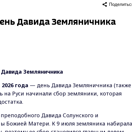
Поделитьс
день Давида Земляничника
ь Давида Земляничника
 2026 года
— день Давида Земляничника (также
нь на Руси начинали сбор земляники, которая
остатка.
 преподобного Давида Солунского и
ы Божией Матери. К 9 июля земляника набирал
, поэтому ее сбор становился главным делом.