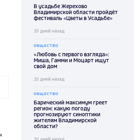
В усадьбе Жерехово
Владимирской области пройдёт
фестиваль «Цветы в Усадьбе»
20 дней назад
ОБЩЕСТВО
«Любовь с первого взгляда»:
Миша, Гамми и Моцарт ищут
свой дом
20 дней назад
ОБЩЕСТВО
Барический максимум греет
регион: какую погоду
прогнозируют синоптики
жителям Владимирской
области?
я
20 дней назад