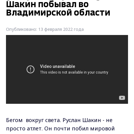
Бегом вокруг света. Руслан Шакин - не
просто атлет. Он почти побил мировой
рекорд. В одиночку бежит уже несколько
лет, начав, символично в свой день
рождения в сентябре 2018-ого. В планах у
Руслана - на бегу одолеть расстояние,
равное окружности экватора - 40000
километров. 17 стран уже позади. Сейчас -
"галопом" по России. Побывал
ультрамарафонец и во Владимире. Что его
больше всего поразило в нашем регионе и
сколько еще нужно пробежать, чтобы стать