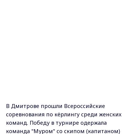
В Дмитрове прошли Всероссийские
соревнования по кёрлингу среди женских
команд. Победу в турнире одержала
команда "Муром" со скипом (капитаном)
Маргаритой Фоминой (в состав также
вошли Екатерина Галкина, Александра
Раева и Екатерина Антонова). Без
поражений прошли девушки групповой
этап соревнований и плей-офф.
Это второй успех для региона после победы
на международном турнире. Впереди у
команды участие в чемпионате России по