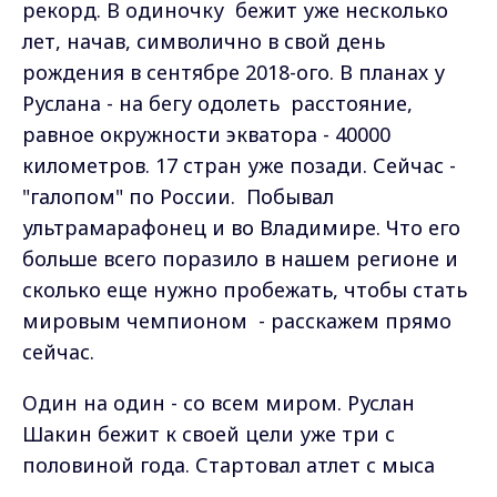
мировым чемпионом - расскажем прямо
сейчас.
Один на один - со всем миром. Руслан
Шакин бежит к своей цели уже три с
половиной года. Стартовал атлет с мыса
Соя острова Хоккайдо в Японии. По
правилам "кругосветки" должен вернуться в
ту же точку. Если удастся, это будет
абсолютный мировой рекорд.
"На бегу" увидел Новую Зеландию,
Австралию, Чили, Аргентину, ЮАР, США,
Европу. 17 стран и пять континентов. Цель -
не только стать рекордсменом. В США
Руслан поддержал медработников,