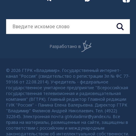
Разработано в
© 2026 ГТРК «Владимир». Государственный интернет-
канал "Россия" (свидетельство о регистрации Эл № ФС 77-
59166 от 22.08.2014). Учредитель - федеральное
государственное унитарное предприятие "Всероссийская
государственная телевизионная и радиовещательная
компания" (ВГТРК). Главный редактор Главной редакции
ГИК "Россия" - Панина Елена Валерьевна. Директор ГТРК
"Владимир" Филинов Андрей Николаевич. Тел. (4922)
322645. Электронная почта gtrkvladimir@yandex.ru. Все
права на материалы, размещенные на сайте, защищены в
соответствии с российским и международным
законодательством об интеллектуальной собственности.