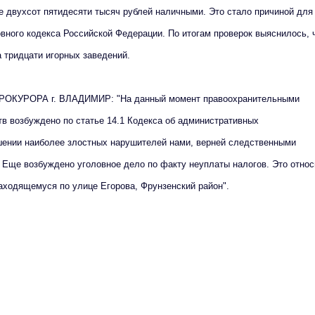
е двухсот пятидесяти тысяч рублей наличными. Это стало причиной для
овного кодекса Российской Федерации. По итогам проверок выяснилось, 
 тридцати игорных заведений.
УРОРА г. ВЛАДИМИР: "На данный момент правоохранительными
в возбуждено по статье 14.1 Кодекса об административных
шении наиболее злостных нарушителей нами, верней следственными
 Еще возбуждено уголовное дело по факту неуплаты налогов. Это относ
находящемуся по улице Егорова, Фрунзенский район".