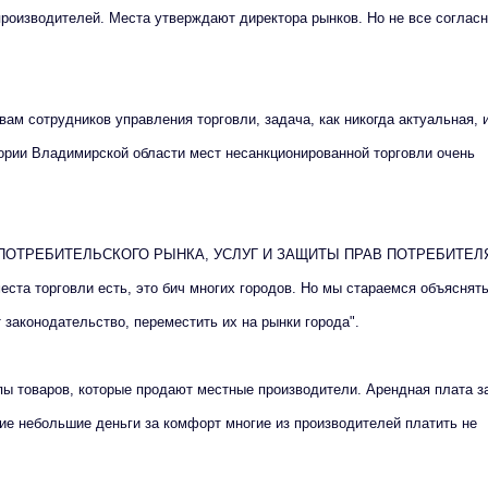
роизводителей. Места утверждают директора рынков. Но не все согласн
ам сотрудников управления торговли, задача, как никогда актуальная, и
тории Владимирской области мест несанкционированной торговли очень
ПОТРЕБИТЕЛЬСКОГО РЫНКА, УСЛУГ И ЗАЩИТЫ ПРАВ ПОТРЕБИТЕЛ
 торговли есть, это бич многих городов. Но мы стараемся объяснят
законодательство, переместить их на рынки города".
пы товаров, которые продают местные производители. Арендная плата з
кие небольшие деньги за комфорт многие из производителей платить не