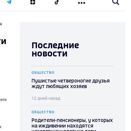
я
ти
Последние
новости
ОБЩЕСТВО
Пушистые четвероногие друзья
ждут любящих хозяев
12 дней назад
сети
ОБЩЕСТВО
Родители-пенсионеры, у которых
на иждивении находятся
х