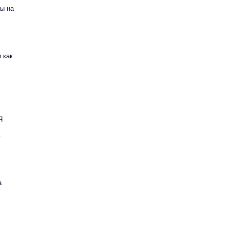
ы на
 как
Я
ь
а