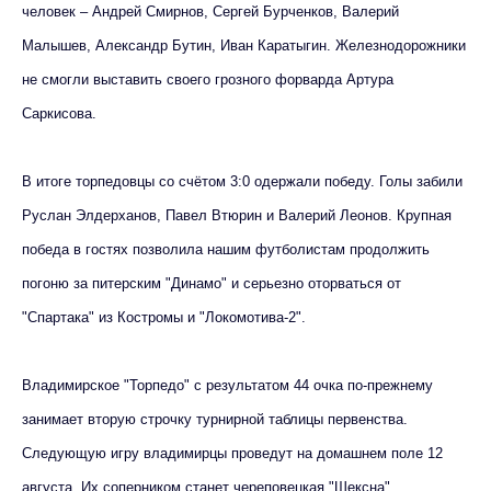
человек – Андрей Смирнов, Сергей Бурченков, Валерий
Малышев, Александр Бутин, Иван Каратыгин. Железнодорожники
не смогли выставить своего грозного форварда Артура
Саркисова.
В итоге торпедовцы со счётом 3:0 одержали победу. Голы забили
Руслан Элдерханов, Павел Втюрин и Валерий Леонов. Крупная
победа в гостях позволила нашим футболистам продолжить
погоню за питерским "Динамо" и серьезно оторваться от
"Спартака" из Костромы и "Локомотива-2".
Владимирское "Торпедо" с результатом 44 очка по-прежнему
занимает вторую строчку турнирной таблицы первенства.
Следующую игру владимирцы проведут на домашнем поле 12
августа. Их соперником станет череповецкая "Шексна".