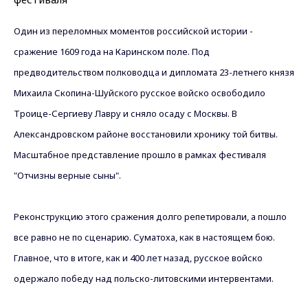
Один из переломных моментов российской истории -
сражение 1609 года на Каринском поле. Под
предводительством полководца и дипломата 23-летнего князя
Михаила Скопина-Шуйского русское войско освободило
Троице-Сергиеву Лавру и сняло осаду с Москвы. В
Александровском районе восстановили хронику той битвы.
Масштабное представление прошло в рамках фестиваля
"Отчизны верные сыны".
Реконструкцию этого сражения долго репетировали, а пошло
все равно не по сценарию. Суматоха, как в настоящем бою.
Главное, что в итоге, как и 400 лет назад, русское войско
одержало победу над польско-литовскими интервентами.