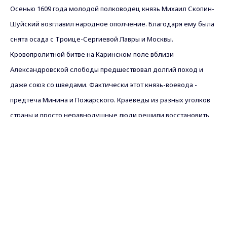
Осенью 1609 года молодой полководец князь Михаил Скопин-
Шуйский возглавил народное ополчение. Благодаря ему была
снята осада с Троице-Сергиевой Лавры и Москвы.
Кровопролитной битве на Каринском поле вблизи
Александровской слободы предшествовал долгий поход и
даже союз со шведами. Фактически этот князь-воевода -
предтеча Минина и Пожарского. Краеведы из разных уголков
страны и просто неравнодушные люди решили восстановить
историческую справедливость.
Max - канал Россия "ГТРК
Владимир"
Главные новости города
Владимира и региона.
ЯРОСЛАВ ЛЕОНТЬЕВ, ДОЦЕНТ КАФЕДРЫ ПОЛИТИЧЕСКОЙ
ИСТОРИИ МГУ (г.МОСКВА): "Только за этот год, не считая
Каринского поля, где уже несколько лет существуют
мемориальные знаки, в этом году под Ярославлем был открыт
мемориальный камень, в Тверской области три мемориальных