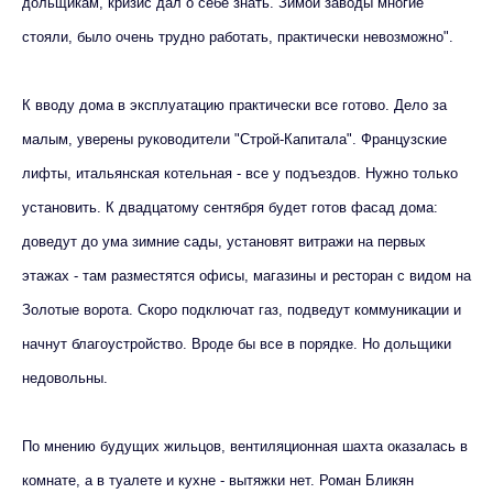
дольщикам, кризис дал о себе знать. Зимой заводы многие
стояли, было очень трудно работать, практически невозможно".
К вводу дома в эксплуатацию практически все готово. Дело за
малым, уверены руководители "Строй-Капитала". Французские
лифты, итальянская котельная - все у подъездов. Нужно только
установить. К двадцатому сентября будет готов фасад дома:
доведут до ума зимние сады, установят витражи на первых
этажах - там разместятся офисы, магазины и ресторан с видом на
Золотые ворота. Скоро подключат газ, подведут коммуникации и
начнут благоустройство. Вроде бы все в порядке. Но дольщики
недовольны.
По мнению будущих жильцов, вентиляционная шахта оказалась в
комнате, а в туалете и кухне - вытяжки нет. Роман Бликян