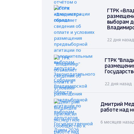
ГТРК «Вла
размещени
выборам д
Владимирс
22 дня наза
ГТРК "Влад
размещения
Государств
22 дня назад
Дмитрий Мед
работе над н
6 месяцев наза