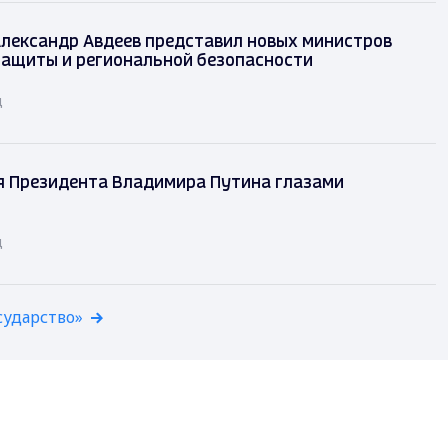
лександр Авдеев представил новых министров
защиты и региональной безопасности
д
я Президента Владимира Путина глазами
д
сударство»