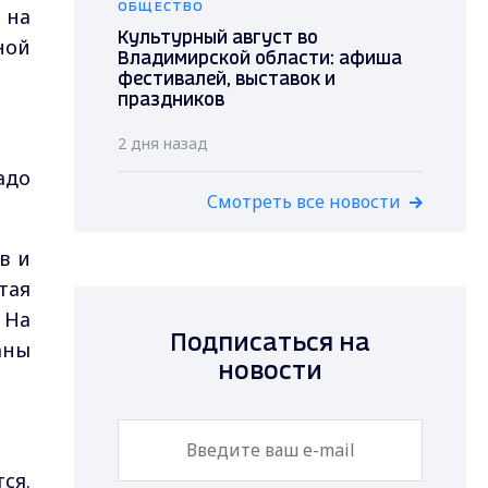
ОБЩЕСТВО
 на
Культурный август во
ной
Владимирской области: афиша
фестивалей, выставок и
праздников
2 дня назад
адо
Смотреть все новости
в и
тая
 На
Подписаться на
аны
новости
ся.