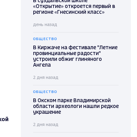
В суздальской школе
«Открытие» откроется первый в
регионе «Гнесинский класс»
день назад
ОБЩЕСТВО
В Киржаче на фестивале "Летние
провинциальные радости"
устроили обжиг глиняного
Ангела
2 дня назад
ОБЩЕСТВО
В Окском парке Владимирской
области археологи нашли редкое
украшение
кой
2 дня назад