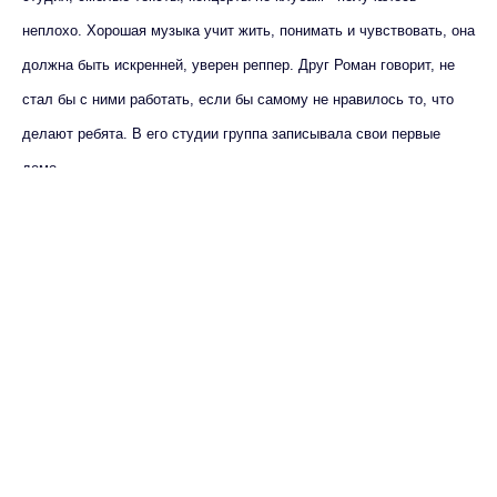
неплохо. Хорошая музыка учит жить, понимать и чувствовать, она
должна быть искренней, уверен реппер. Друг Роман говорит, не
стал бы с ними работать, если бы самому не нравилось то, что
делают ребята. В его студии группа записывала свои первые
демо.
Max - канал Россия "ГТРК
Владимир"
Спустя несколько лет Арсений понял, что готов к свободному
Главные новости города
Владимира и региона.
плаванию. Штаны, кепка, дорогие украшения, постоянные прогулы
в школе и проблемы с родителями - реппер не признает этих
дерзких стереотипов. Хочешь, чтобы твоя музыка делала мир
лучше - начни с себя. Хипхоперу предлагали работать в других
городах, на лейблы, но он вежливо отказался.
В жанре "речитатива" во Владимире мало кто работает - есть, где