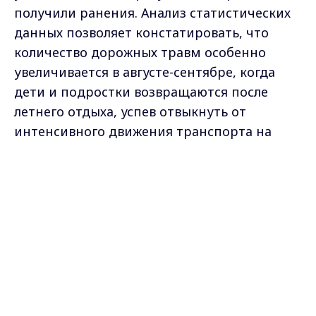
получили ранения. Анализ статистических
данных позволяет констатировать, что
количество дорожных травм особенно
увеличивается в августе-сентябре, когда
дети и подростки возвращаются после
летнего отдыха, успев отвыкнуть от
интенсивного движения транспорта на
дорогах. Поэтому уже несколько лет подряд
Max - канал Россия "ГТРК
Госавтоинспекция проводит операцию
Владимир"
Главные новости города
"Внимание, дети" дважды в год: накануне
Владимира и региона.
летних каникул и перед началом учебного
года. Сотрудники ГАИ проведут
внеплановые проверки дорог вблизи
учебных заведений и призывают
родителей внимательнее следить за
детьми на улице. Операция продлится до