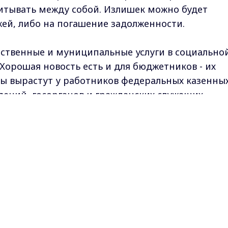
итывать между собой. Излишек можно будет
жей, либо на погашение задолженности.
рственные и муниципальные услуги в социально
 Хорошая новость есть и для бюджетников - их
ды вырастут у работников федеральных казенных
ений, госорганов и гражданских служащих
нительной власти.
Max - канал Россия "ГТРК Владимир"
Главные новости города Владимира и региона.
обязательная маркировка духов и туалетной воды
ить кальяны, и вернутся старые правила страхов
новника ДТП истек срок действия карты
дъявить к нему требования возмещать убытки 
 или второго ребенка до трех лет, которые