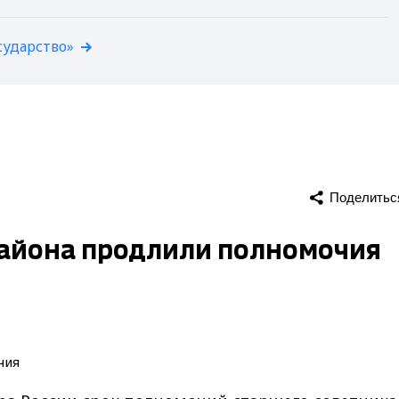
сударство»
Поделитьс
айона продлили полномочия