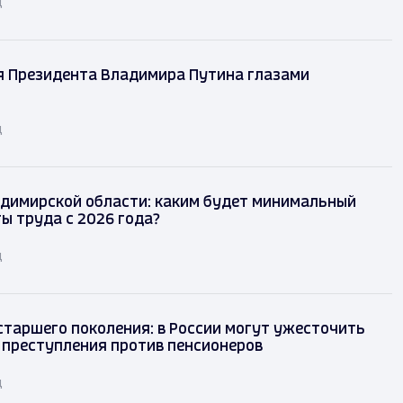
д
я Президента Владимира Путина глазами
д
димирской области: каким будет минимальный
ы труда с 2026 года?
д
таршего поколения: в России могут ужесточить
 преступления против пенсионеров
д