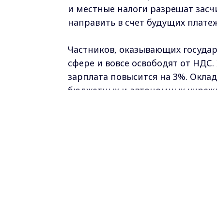
и местные налоги разрешат засч
направить в счет будущих плате
Частников, оказывающих госуда
сфере и вовсе освободят от НДС.
зарплата повысится на 3%. Окла
бюджетных и автономных учрежд
воинских частей, органов ис-пол
Кроме того, в октябре вводится 
барах и ресторанах запретят кур
возмещения по ОСАГО. Если у ви
техосмотра, компания может пре
свой счет.
Ежемесячные выплаты на первого