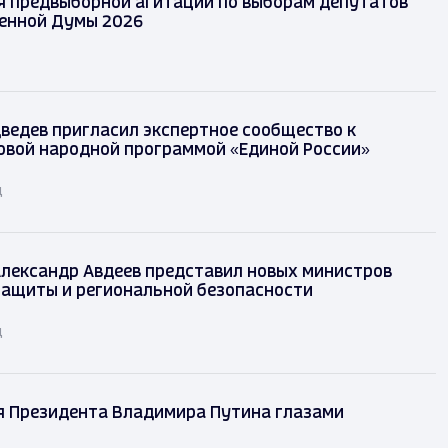
 предвыборной агитации по выборам депутатов
енной Думы 2026
ведев пригласил экспертное сообщество к
овой народной программой «Единой России»
д
лександр Авдеев представил новых министров
защиты и региональной безопасности
д
я Президента Владимира Путина глазами