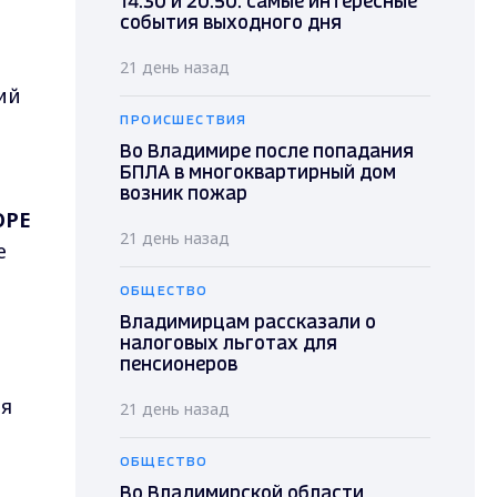
14.30 и 20.50: самые интересные
события выходного дня
о
21 день назад
ий
ПРОИСШЕСТВИЯ
Во Владимире после попадания
БПЛА в многоквартирный дом
возник пожар
ОРЕ
21 день назад
е
ОБЩЕСТВО
Владимирцам рассказали о
налоговых льготах для
пенсионеров
ия
21 день назад
ОБЩЕСТВО
Во Владимирской области