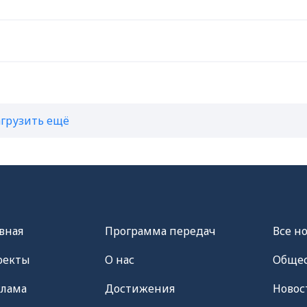
агрузить ещё
вная
Программа передач
Все н
оекты
О нас
Общес
клама
Достижения
Новос