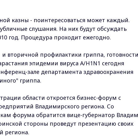
тной казны - поинтересоваться может каждый.
убличные слушания. На них будут обсуждать
010 год. Процедура проходит ежегодно.
 и вторичной профилактики гриппа, готовност
арастания эпидемии вируса А/H1N1 сегодня
конференц-зале департамента здравоохранения
иного" гриппа.
трации области откроется бизнес-форум с
редприятий Владимирского региона. Со
икам форума обратится вице-губернатор Влади
 финской стороны проведут презентацию своих
 региона.