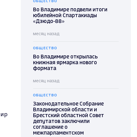
ОБЩЕСТВО
Во Владимире подвели итоги
юбилейной Спартакиады
«Дзюдо-88»
месяц назад
ОБЩЕСТВО
и
Во Владимире открылась
книжная ярмарка нового
формата
месяц назад
ОБЩЕСТВО
Законодательное Собрание
Владимирской области и
мир
Брестский областной Совет
депутатов заключили
соглашение о
межпарламентском