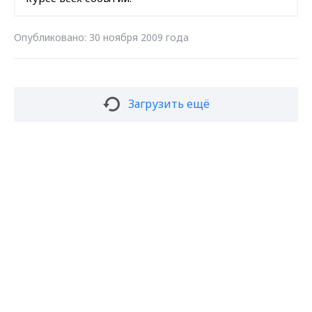
Опубликовано: 30 ноября 2009 года
Загрузить ещё
Max - канал Россия "ГТРК
Владимир"
Подписаться на новости
Главные новости города
Владимира и региона.
Подписаться