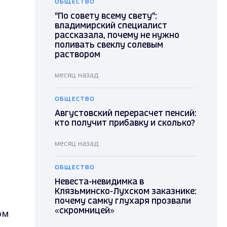
ОБЩЕСТВО
"По совету всему свету":
владимирский специалист
рассказала, почему не нужно
поливать свеклу солевым
раствором
й
месяц назад
ОБЩЕСТВО
Августовский перерасчет пенсий:
кто получит прибавку и сколько?
месяц назад
ОБЩЕСТВО
Невеста-невидимка в
Клязьминско-Лухском заказнике:
почему самку глухаря прозвали
ом
«скромницей»