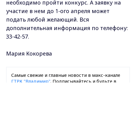
необходимо пройти конкурс. А заявку на
участие в нем до 1-ого апреля может
подать любой желающий. Вся
дополнительная информация по телефону:
33-42-57.
Мария Кокорева
Самые свежие и главные новости в макс-канале
ГТРК "Владимир"
. Подписывайтесь и будьте в
курсе всех событий!
Max - канал Россия "ГТРК
Владимир"
Главные новости города
Опубликовано: 26 марта 2010 года
Владимира и региона.
Загрузить ещё