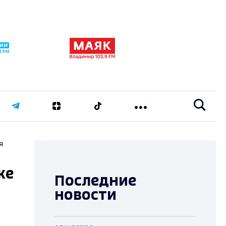
я
же
Последние
новости