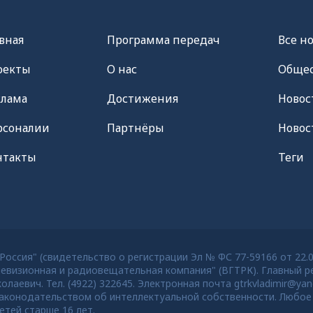
вная
Программа передач
Все н
оекты
О нас
Общес
клама
Достижения
Новос
рсоналии
Партнёры
Новос
нтакты
Теги
оссия" (свидетельство о регистрации Эл № ФС 77-59166 от 22.
евизионная и радиовещательная компания" (ВГТРК). Главный ре
евич. Тел. (4922) 322645. Электронная почта gtrkvladimir@yan
конодательством об интеллектуальной собственности. Любое 
тей старше 16 лет.