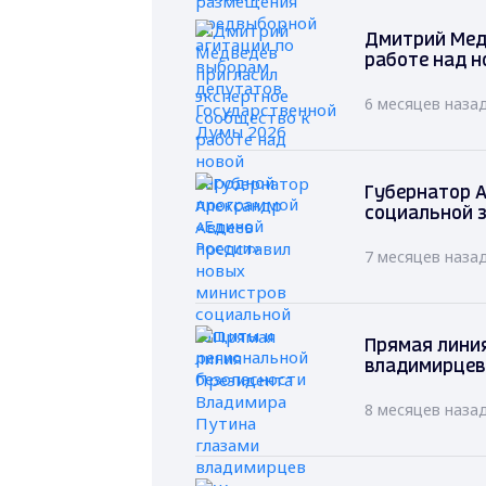
Дмитрий Мед
работе над н
6 месяцев наза
Губернатор А
социальной 
7 месяцев наза
Прямая лини
владимирцев
8 месяцев наза