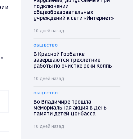
нарушения, допускаемые при
рии
подключении
общеобразовательных
учреждений к сети «Интернет»
10 дней назад
ОБЩЕСТВО
В Красной Горбатке
"
завершаются трёхлетние
работы по очистке реки Колпь
10 дней назад
ОБЩЕСТВО
Во Владимире прошла
мемориальная акция в День
памяти детей Донбасса
10 дней назад