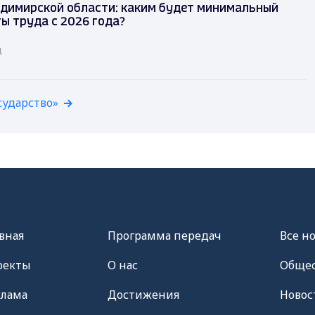
димирской области: каким будет минимальный
ы труда с 2026 года?
д
сударство»
вная
Программа передач
Все н
оекты
О нас
Общес
клама
Достижения
Новос