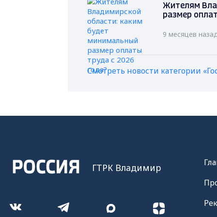
Жителям Вла
размер оплат
9 месяцев наза
Смотреть новости категории «Го
Гла
ГТРК Владимир
Пр
Ре