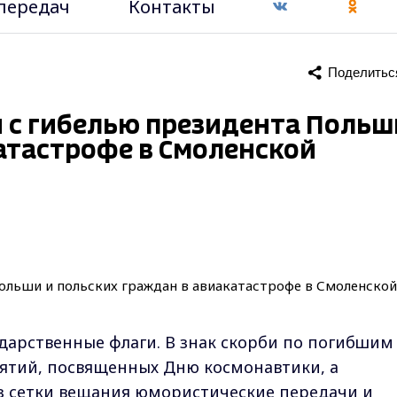
передач
Контакты
Поделитьс
зи с гибелью президента Польш
атастрофе в Смоленской
дарственные флаги. В знак скорби по погибшим
тий, посвященных Дню космонавтики, а
из сетки вещания юмористические передачи и