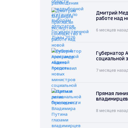
Дмитрий Мед
работе над н
6 месяцев наза
Губернатор А
социальной 
7 месяцев наза
Прямая лини
владимирцев
8 месяцев наза