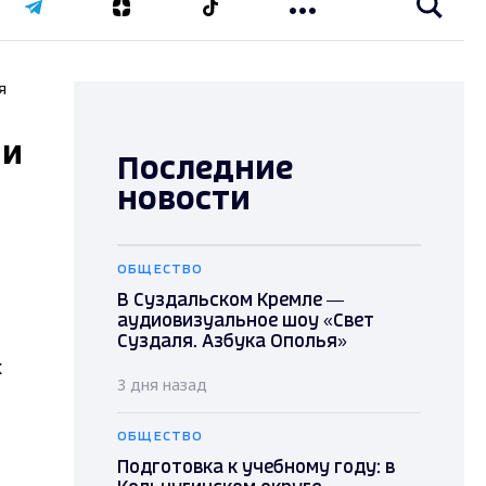
я
ии
Последние
новости
ОБЩЕСТВО
В Суздальском Кремле —
аудиовизуальное шоу «Свет
Суздаля. Азбука Ополья»
х
3 дня назад
ОБЩЕСТВО
Подготовка к учебному году: в