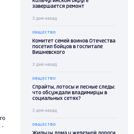
Кольчугинском округе
завершается ремонт
3 дня назад
ОБЩЕСТВО
Комитет семей воинов Отечества
посетил бойцов в госпитале
Вишневского
3 дня назад
ОБЩЕСТВО
Спрайты, лотосы и лесные следы:
что обсуждали владимирцы в
социальных сетях?
3 дня назад
го
 -
ОБЩЕСТВО
Жильцы дома у железной дороги