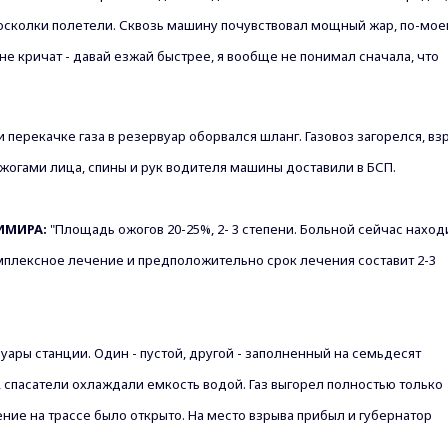
осколки полетели. Сквозь машину почувствовал
мощный жар, по-мое
мне
кричат - давай езжай быстрее, я вообще не понимал сначала, что
перекачке газа в резервуар оборвался шланг. Газовоз загорелся, вз
жогами лица, спины и рук водителя машины доставили в БСП.
ИМИРА:
"Площадь ожогов 20-25%, 2- 3 степени. Больной сейчас наход
мплексное лечение и предположительно срок лечения составит 2-3
ары станции. Один - пустой,
другой - заполненный на семьдесят
 спасатели охлаждали емкость водой. Газ выгорел полностью только
ние на трассе было открыто.
На место взрыва прибыл и губернатор