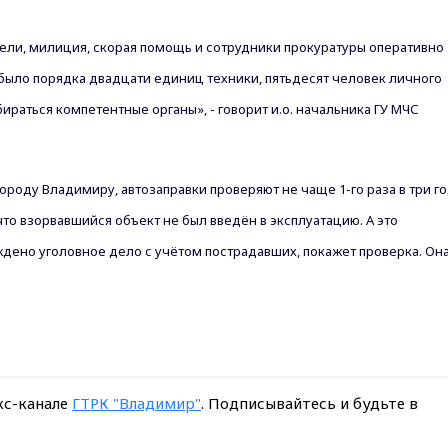
тели, милиция, скорая помощь
и сотрудники прокуратуры оперативно
было порядка двадцати единиц техники, пятьдесят человек
личного
ираться компетентные органы», - говорит
и.о. начальника ГУ МЧС
ороду Владимиру, автозаправки проверяют не чаще 1-го раза в три го
что взорвавшийся объект не был введён в эксплуатацию. А это
дено уголовное дело с учётом пострадавших, покажет проверка. Он
кс-канале
ГТРК "Владимир"
. Подписывайтесь и будьте в