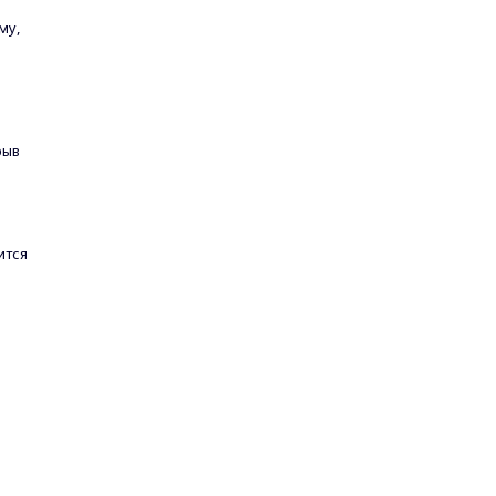
му,
рыв
ится