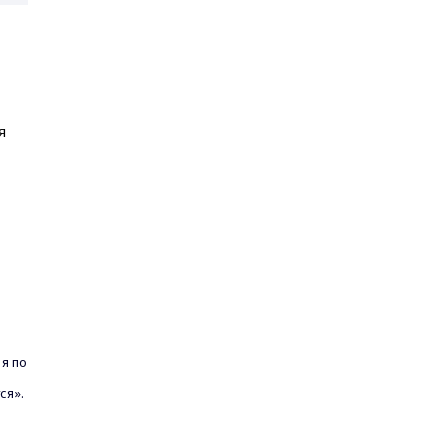
я
 я по
ся».