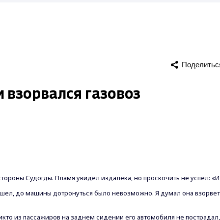
Поделитьс
 взорвался газовоз
стороны Судогды. Пламя увидел издалека, но проскочить не успел:
«И
вышел, до машины
дотронуться было невозможно. Я думал она взорвет
никто из пассажиров на
заднем сидении его автомобиля не пострадал,