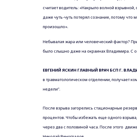
считает водитель:
«Накрыло волной взрывной, 
даже чуть-чуть потерял сознание, потому что 
произошло».
Небывалая жара или человеческий фактор? При 
было слышно даже на окраинах Владимира. С о
ЕВГЕНИЙ ЯСКИН ГЛАВНЫЙ ВРАЧ БСП Г. ВЛАД
в травматологическом отделении, получает ко
недели".
После взрыва загорелись стационарные резерву
процентов.
Чтобы избежать еще одного взрыва,
через два с половиной часа. После этого
движе
Николай Виноградов.