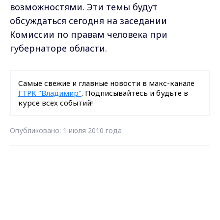
возможностями. Эти темы будут
обсуждаться сегодня на заседании
Комиссии по правам человека при
губернаторе области.
Самые свежие и главные новости в макс-канале
ГТРК "Владимир"
. Подписывайтесь и будьте в
курсе всех событий!
Опубликовано: 1 июля 2010 года
Max - канал Россия "ГТРК
Владимир"
Загрузить ещё
Главные новости города
Владимира и региона.