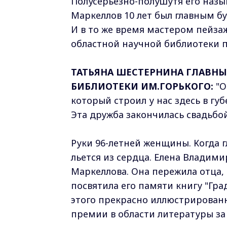
Полусерьезно-полушутя его наз
Маркеллов 10 лет был главным б
И в то же время мастером пейзаж
областной научной библиотеки 
ТАТЬЯНА ШЕСТЕРНИНА ГЛАВН
БИБЛИОТЕКИ ИМ.ГОРЬКОГО:
"О
который строил у нас здесь в г
Эта дружба закончилась свадьбой
Руки 96-летней женщины. Когда гл
льется из сердца. Елена Владими
Маркеллова. Она пережила отца,
посвятила его памяти книгу "Гра
этого прекрасно иллюстрированн
премии в области литературы за 