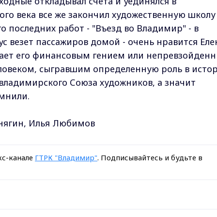
ходные откладывал счета и уединялся в
лого века все же закончил художественную школу
о последних работ - "Въезд во Владимир" - в
ус везет пассажиров домой - очень нравится Еле
тает его финансовым гением или непревзойден
еловеком, сыгравшим определенную роль в исто
владимирского Союза художников, а значит
омнили.
инягин, Илья Любимов
кс-канале
ГТРК "Владимир"
. Подписывайтесь и будьте в