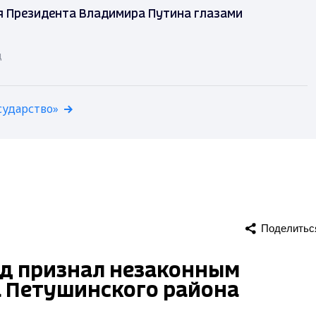
я Президента Владимира Путина глазами
д
сударство»
Поделитьс
д признал незаконным
 Петушинского района