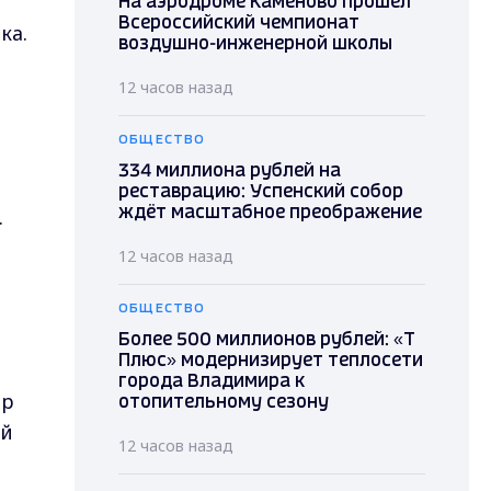
На аэродроме Каменово прошел
Всероссийский чемпионат
ка.
воздушно-инженерной школы
12 часов назад
ОБЩЕСТВО
334 миллиона рублей на
реставрацию: Успенский собор
.
ждёт масштабное преображение
12 часов назад
ОБЩЕСТВО
Более 500 миллионов рублей: «Т
Плюс» модернизирует теплосети
и
города Владимира к
ор
отопительному сезону
ой
12 часов назад