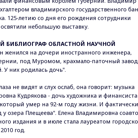
ывали финансовым королем губернии. Владимир
ухгалтером владимирского государственного бан
а. 125-летию со дня его рождения сотрудники
посвятили небольшую выставку.
ЫЙ БИБЛИОГРАФ ОБЛАСТНОЙ НАУЧНОЙ
н женился на дочери иностранного инженера,
убернии, под Муромом, крахмало-паточный завод
. У них родилась дочь".
аза не видят и слух ослаб, она говорит: музыка
ровна Кудрякова - дочь художника и финансиста
 который умер на 92-м году жизни. И фактическ
д у озера Плещеева". Елена Владимировна соавт
ого издания и в июле стала лауреатом городск
2010 год.