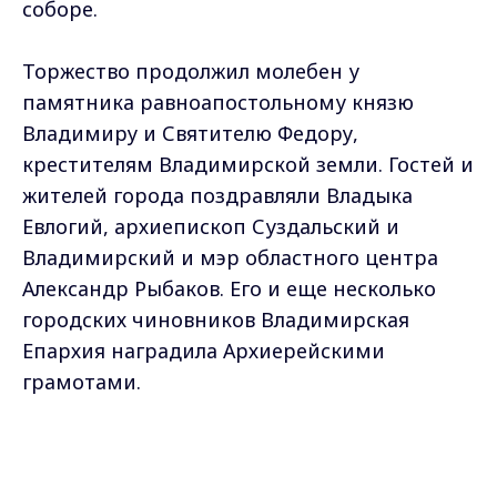
соборе.
Торжество продолжил молебен у
памятника равноапостольному князю
Владимиру и Святителю Федору,
крестителям Владимирской земли. Гостей и
жителей города поздравляли Владыка
Евлогий, архиепископ Суздальский и
Владимирский и мэр областного центра
Александр Рыбаков. Его и еще несколько
городских чиновников Владимирская
Епархия наградила Архиерейскими
грамотами.
АЛЕКСАНДР РЫБАКОВ, ГЛАВА ГОРОДА
Max - канал Россия "ГТРК
ВЛАДИМИРА:
"Для нас очень важно, что
Владимир"
Главные новости города