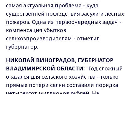
самая актуальная проблема - куда
существенней последствия засухи и лесных
пожаров. Одна из первоочередных задач -
компенсация убытков
сельхозпроизводителям - отметил
губернатор.
НИКОЛАЙ ВИНОГРАДОВ, ГУБЕРНАТОР
ВЛАДИМИРСКОЙ ОБЛАСТИ:
"Год сложный
оказался для сельского хозяйства - только
прямые потери селян составили порядка
четырехсот миллионов рублей. На
федеральном уровне решается вопрос
Max - канал Россия "ГТРК
оказания нам помощи. 75 миллионов
Владимир"
Главные новости города
рублей мы сейчас получили в виде
Владимира и региона.
кредитных ресурсов, должны быть