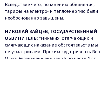
Вследствие чего, по мнению обвинения,
тарифы на электро- и теплоэнергию были
необоснованно завышены.
НИКОЛАЙ ЗАЙЦЕВ, ГОСУДАРСТВЕННЫЙ
ОБВИНИТЕЛЬ:
"Никаких отягчающих и
смягчающих наказание обстоятельств мы
не усматриваем. Просим суд признать Вен
Ольгу Евгеньевну виновной по части 1 ст.
226 УК РФ и назначить наказание в виде
Max - канал Россия "ГТРК
лишения свободы на срок 3 года в колонии-
Владимир"
Главные новости города
поселении".
Владимира и региона.
Сегодня гособвинение выступило с
ходатайством о проведении
дополнительной экспертизы по установке