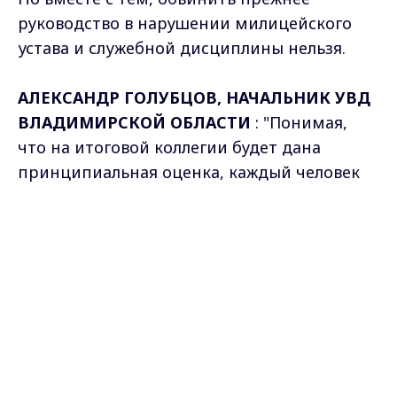
руководство в нарушении милицейского
устава и служебной дисциплины нельзя.
АЛЕКСАНДР ГОЛУБЦОВ, НАЧАЛЬНИК УВД
ВЛАДИМИРСКОЙ ОБЛАСТИ
: "Понимая,
что на итоговой коллегии будет дана
принципиальная оценка, каждый человек
делает для себя выводы - способен ли он
Max - канал Россия "ГТРК
навести порядок, хватит ли у него сил,
Владимир"
Главные новости города
умения и здоровья. Я так думаю,
Владимира и региона.
руководство ОВД Гусь-Хрустального сделало
правильный вывод из своих возможностей
и подали рапорты на увольнение по
достижению предельного возраста".
Новое руководство приступит к