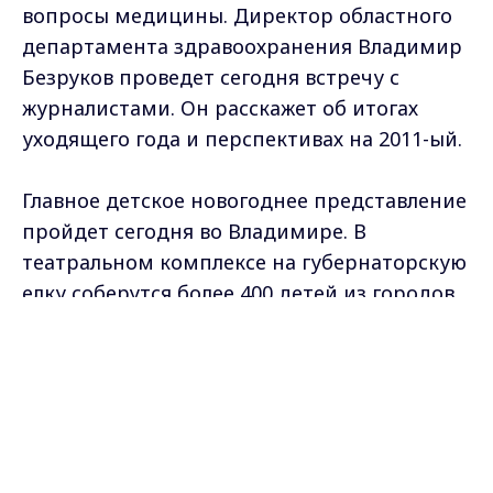
вопросы медицины. Директор областного
департамента здравоохранения Владимир
Безруков проведет сегодня встречу с
журналистами. Он расскажет об итогах
уходящего года и перспективах на 2011-ый.
Главное детское новогоднее представление
пройдет сегодня во Владимире. В
театральном комплексе на губернаторскую
елку соберутся более 400 детей из городов
и сел региона. Ребята увидят новый
Max - канал Россия "ГТРК
музыкальный спектакль - «Волшебная
Владимир"
Главные новости города
лампа Алладина», примут участие в
Владимира и региона.
игровой развлекательной программе. От
главы области дети получат сладкие призы
и подарки.