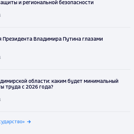
защиты и региональной безопасности
д
я Президента Владимира Путина глазами
д
димирской области: каким будет минимальный
ы труда с 2026 года?
д
сударство»