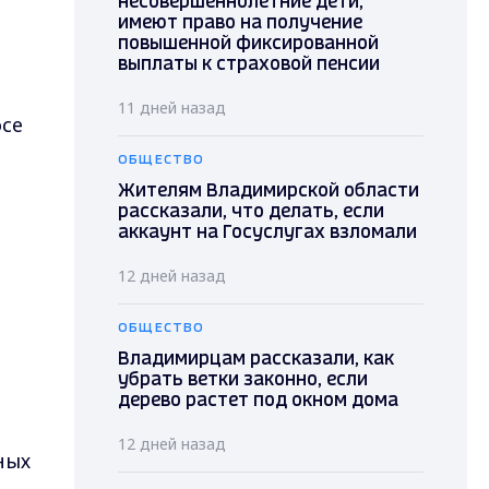
несовершеннолетние дети,
имеют право на получение
повышенной фиксированной
выплаты к страховой пенсии
.
11 дней назад
осе
ОБЩЕСТВО
Жителям Владимирской области
рассказали, что делать, если
аккаунт на Госуслугах взломали
12 дней назад
ОБЩЕСТВО
Владимирцам рассказали, как
убрать ветки законно, если
дерево растет под окном дома
12 дней назад
ных