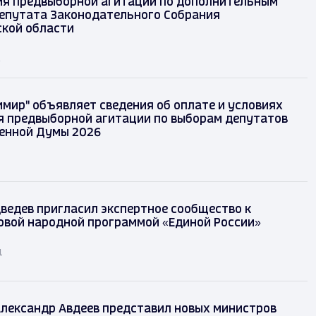
я предвыборной агитации по дополнительным
епутата Законодательного Собрания
кой области
д
имир" объявляет сведения об оплате и условиях
 предвыборной агитации по выборам депутатов
енной Думы 2026
ведев пригласил экспертное сообщество к
овой народной программой «Единой России»
д
лександр Авдеев представил новых министров