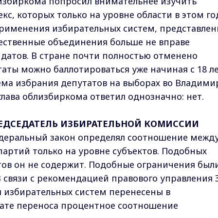
лизбиркома попросил внимательнее изучить
с, которых только на уровне области в этом го
применения избирательных систем, представлен
ественные объединения больше не вправе
датов. В стране почти полностью отменено
таты можно баллотироваться уже начиная с 18 ле
ема избрания депутатов на выборах во Владимир
 глава облизбиркома ответил однозначно: нет.
ЕДСЕДАТЕЛЬ ИЗБИРАТЕЛЬНОЙ КОМИССИИ
деральный закон определял соотношение межд
артий только на уровне субъектов. Подобных
ов он не содержит. Подобные ограничения были
 связи с рекомендацией правового управления 
ы избирательных систем перенесены в
тате переноса процентное соотношение