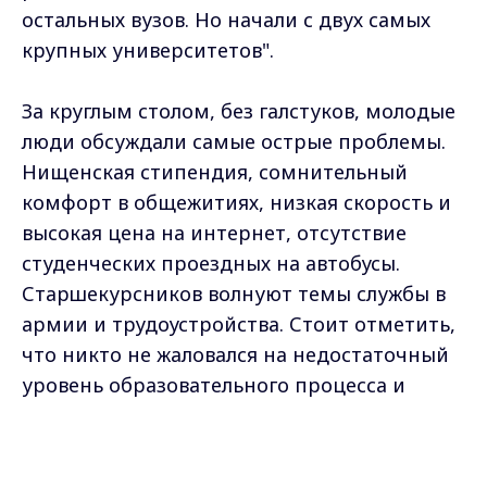
остальных вузов. Но начали с двух самых
крупных университетов".
За круглым столом, без галстуков, молодые
люди обсуждали самые острые проблемы.
Нищенская стипендия, сомнительный
комфорт в общежитиях, низкая скорость и
высокая цена на интернет, отсутствие
студенческих проездных на автобусы.
Старшекурсников волнуют темы службы в
армии и трудоустройства. Стоит отметить,
что никто не жаловался на недостаточный
уровень образовательного процесса и
коррупцию в рядах преподавателей. Как
Max - канал Россия "ГТРК
отметил на встрече депутат
Владимир"
Главные новости города
облпарламента Роман Русанов,
Владимира и региона.