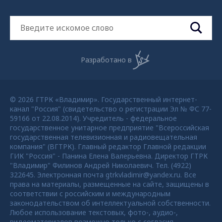
Разработано в
© 2026 ГТРК «Владимир». Государственный интернет-
канал "Россия" (свидетельство о регистрации Эл № ФС 77-
59166 от 22.08.2014). Учредитель - федеральное
государственное унитарное предприятие "Всероссийская
государственная телевизионная и радиовещательная
компания" (ВГТРК). Главный редактор Главной редакции
ГИК "Россия" - Панина Елена Валерьевна. Директор ГТРК
"Владимир" Филинов Андрей Николаевич. Тел. (4922)
322645. Электронная почта gtrkvladimir@yandex.ru. Все
права на материалы, размещенные на сайте, защищены в
соответствии с российским и международным
законодательством об интеллектуальной собственности.
Любое использование текстовых, фото-, аудио-,
видеоматериалов возможно только с согласия