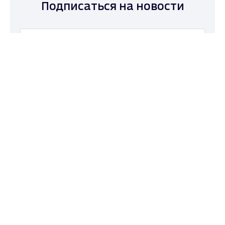
Подписаться на новости
Max - канал Россия "ГТРК
Владимир"
Главные новости города
Владимира и региона.
Подписаться
Даю согласие на обработку персональных
данных в соответствии с ФЗ № 152
ГТРК Владимир