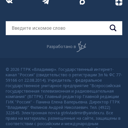
Разработано в
© 2026 ГТРК «Владимир». Государственный интернет-
канал "Россия" (свидетельство о регистрации Эл № ФС 77-
59166 от 22.08.2014). Учредитель - федеральное
государственное унитарное предприятие "Всероссийская
государственная телевизионная и радиовещательная
компания" (ВГТРК). Главный редактор Главной редакции
ГИК "Россия" - Панина Елена Валерьевна. Директор ГТРК
"Владимир" Филинов Андрей Николаевич. Тел. (4922)
322645. Электронная почта gtrkvladimir@yandex.ru. Все
права на материалы, размещенные на сайте, защищены в
соответствии с российским и международным