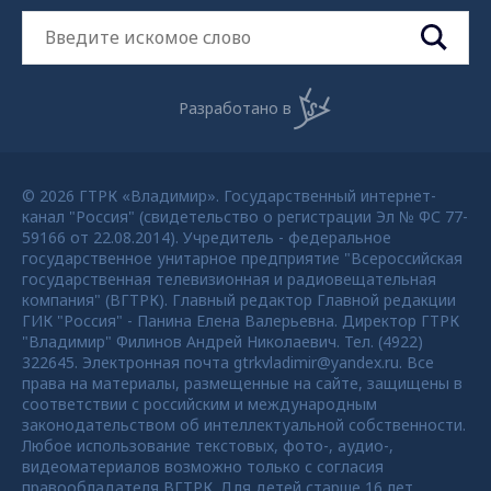
Разработано в
© 2026 ГТРК «Владимир». Государственный интернет-
канал "Россия" (свидетельство о регистрации Эл № ФС 77-
59166 от 22.08.2014). Учредитель - федеральное
государственное унитарное предприятие "Всероссийская
государственная телевизионная и радиовещательная
компания" (ВГТРК). Главный редактор Главной редакции
ГИК "Россия" - Панина Елена Валерьевна. Директор ГТРК
"Владимир" Филинов Андрей Николаевич. Тел. (4922)
322645. Электронная почта gtrkvladimir@yandex.ru. Все
права на материалы, размещенные на сайте, защищены в
соответствии с российским и международным
законодательством об интеллектуальной собственности.
Любое использование текстовых, фото-, аудио-,
видеоматериалов возможно только с согласия
правообладателя ВГТРК. Для детей старше 16 лет.