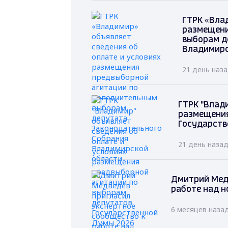
ГТРК «Вла
размещени
выборам д
Владимирс
21 день наз
ГТРК "Влад
размещения
Государств
21 день наза
Дмитрий Мед
работе над н
6 месяцев наза