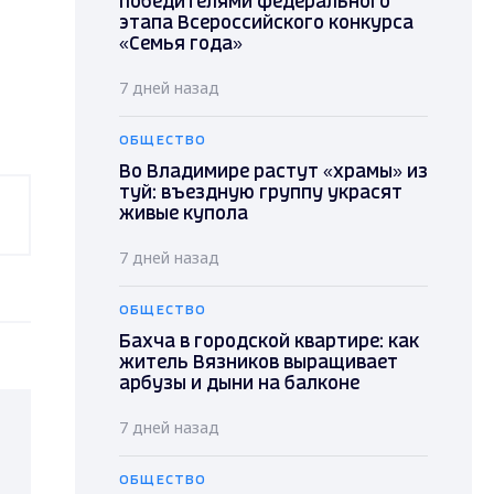
победителями федерального
этапа Всероссийского конкурса
«Семья года»
7 дней назад
ОБЩЕСТВО
Во Владимире растут «храмы» из
туй: въездную группу украсят
живые купола
7 дней назад
ОБЩЕСТВО
Бахча в городской квартире: как
житель Вязников выращивает
арбузы и дыни на балконе
7 дней назад
ОБЩЕСТВО