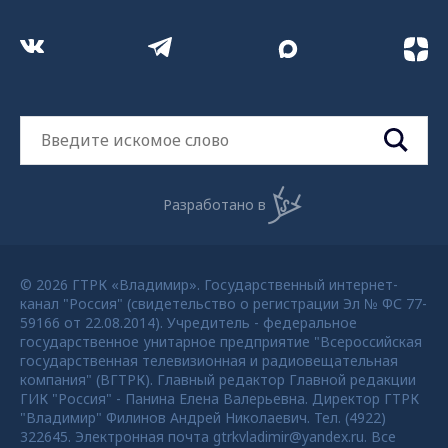
Разработано в
© 2026 ГТРК «Владимир». Государственный интернет-
канал "Россия" (свидетельство о регистрации Эл № ФС 77-
59166 от 22.08.2014). Учредитель - федеральное
государственное унитарное предприятие "Всероссийская
государственная телевизионная и радиовещательная
компания" (ВГТРК). Главный редактор Главной редакции
ГИК "Россия" - Панина Елена Валерьевна. Директор ГТРК
"Владимир" Филинов Андрей Николаевич. Тел. (4922)
322645. Электронная почта gtrkvladimir@yandex.ru. Все