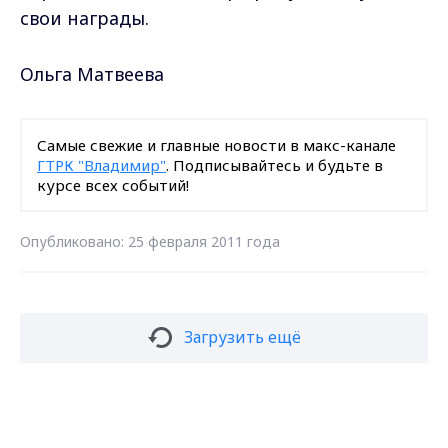
свои награды.
Ольга Матвеева
Самые свежие и главные новости в макс-канале
ГТРК "Владимир"
. Подписывайтесь и будьте в
курсе всех событий!
Опубликовано: 25 февраля 2011 года
Загрузить ещё
Max - канал Россия "ГТРК
Владимир"
Главные новости города
Подписаться на новости
Владимира и региона.