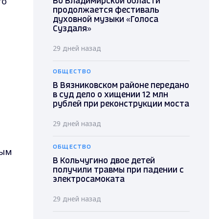
го
Во Владимирской области
продолжается фестиваль
духовной музыки «Голоса
Суздаля»
29 дней назад
ОБЩЕСТВО
В Вязниковском районе передано
в суд дело о хищении 12 млн
рублей при реконструкции моста
29 дней назад
ОБЩЕСТВО
вым
В Кольчугино двое детей
получили травмы при падении с
электросамоката
29 дней назад