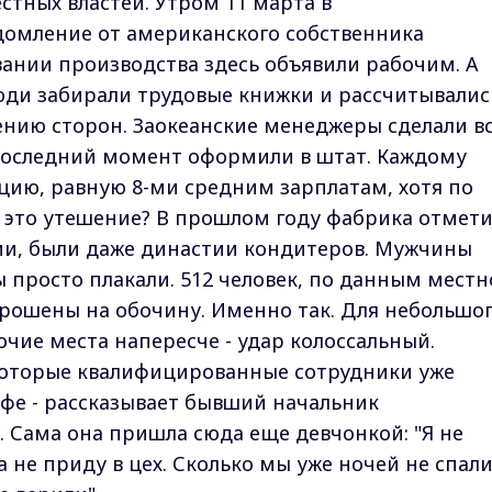
стных властей. Утром 11 марта в
омление от американского собственника
вании производства здесь объявили рабочим. А
юди забирали трудовые книжки и рассчитывалис
нию сторон. Заокеанские менеджеры сделали в
 последний момент оформили в штат. Каждому
ию, равную 8-ми средним зарплатам, хотя по
ве это утешение? В прошлом году фабрика отмет
ями, были даже династии кондитеров. Мужчины
ы просто плакали. 512 человек, по данным мест
брошены на обочину. Именно так. Для небольшо
чие места напересче - удар колоссальный.
екоторые квалифицированные сотрудники уже
фе - рассказывает бывший начальник
. Сама она пришла сюда еще девчонкой: "Я не
ра не приду в цех. Сколько мы уже ночей не спали