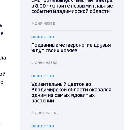
Смотрите выпуск "Вестей" завтра
в 8.00 - узнайте первыми главные
события Владимирской области
4 дня назад
ь.
се
ОБЩЕСТВО
Преданные четвероногие друзья
ждут своих хозяев
ила
5 дней назад
ной
ОБЩЕСТВО
го
Удивительный цветок во
Владимирской области оказался
одним из самых ядовитых
растений
5 дней назад
.
ОБЩЕСТВО