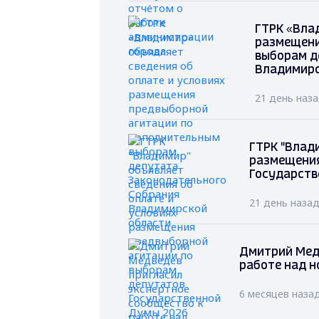
ГТРК «Вла
размещени
выборам д
Владимирс
21 день наз
ГТРК "Влад
размещения
Государств
21 день наза
Дмитрий Мед
работе над н
6 месяцев наза