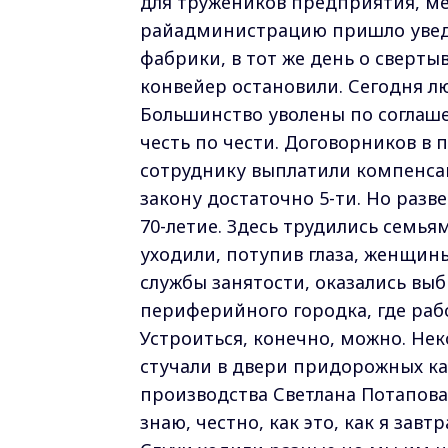
для тружеников предприятия, ме
райадминистрацию пришло увед
фабрики, в тот же день о сверты
конвейер остановили. Сегодня л
Большинство уволены по соглаше
честь по чести. Договорников в
сотруднику выплатили компенсац
закону достаточно 5-ти. Но раз
70-летие. Здесь трудились семь
уходили, потупив глаза, женщин
службы занятости, оказались вы
периферийного городка, где рабо
Устроиться, конечно, можно. Н
стучали в двери придорожных ка
производства Светлана Потапова
знаю, честно, как это, как я завт