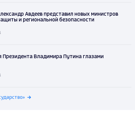
лександр Авдеев представил новых министров
защиты и региональной безопасности
д
я Президента Владимира Путина глазами
д
сударство»