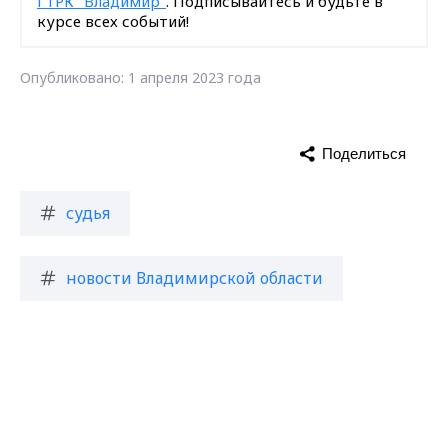
ГТРК "Владимир"
. Подписывайтесь и будьте в
курсе всех событий!
Опубликовано: 1 апреля 2023 года
Поделиться
судья
новости Владимирской области
Max - канал Россия "ГТРК
Владимир"
Главные новости города
Загрузить ещё
Владимира и региона.