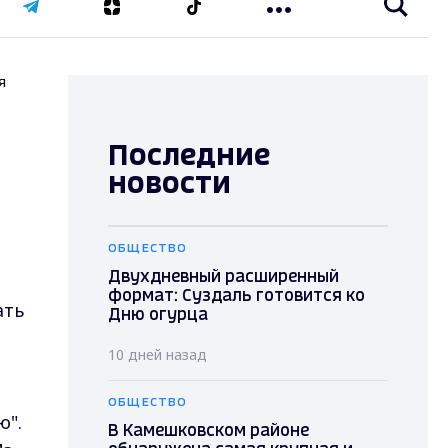
я
Последние
новости
ОБЩЕСТВО
Двухдневный расширенный
формат: Суздаль готовится ко
ать
Дню огурца
10 дней назад
ОБЩЕСТВО
ю".
В Камешковском районе