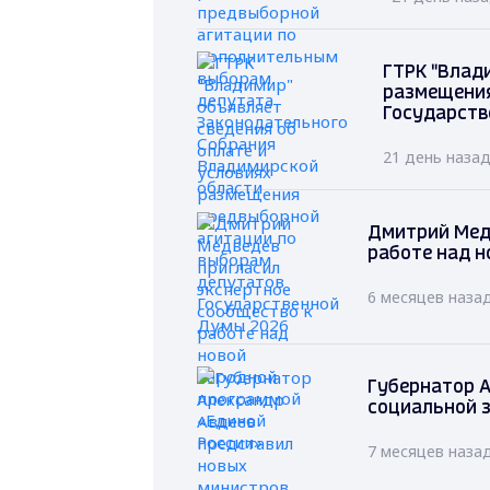
ГТРК "Влад
размещения
Государств
21 день наза
Дмитрий Мед
работе над н
6 месяцев наза
Губернатор А
социальной 
7 месяцев наза