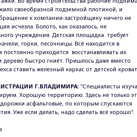
тажки. Во время строительства рабочие подним
ужило своеобразной подземной плотиной, и
Обращение к компании-застройщику ничего не
ия исчезла. Болото, как оказалось, не
ного учреждения. Детская площадка требует
ачели, горки, песочницы. Всё находится в
м постоянно приходится восстанавливать их
и дерево быстро гниёт. Пришлось даже вместо
кса ставить железный каркас от детской кроват
ИСТРАЦИИ Г.ВЛАДИМИРА:
"Специалисты изуча
нируем. Хорошую территорию. Здесь не только э
 дорожки асфальтовые, по которым спускаются
ия. Уже если делать, надо сделать всё хорошо".
в