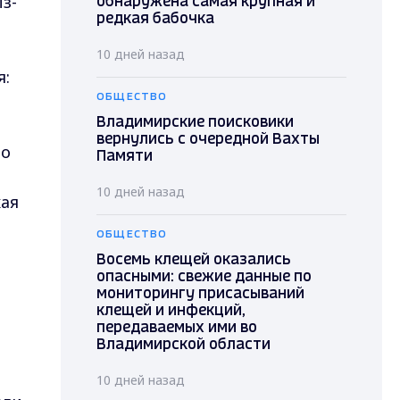
з-
обнаружена самая крупная и
редкая бабочка
10 дней назад
я:
ОБЩЕСТВО
Владимирские поисковики
вернулись с очередной Вахты
то
Памяти
10 дней назад
хая
ОБЩЕСТВО
Восемь клещей оказались
опасными: свежие данные по
мониторингу присасываний
клещей и инфекций,
передаваемых ими во
Владимирской области
10 дней назад