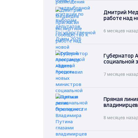
Дмитрий Мед
работе над н
6 месяцев наза
Губернатор А
социальной 
7 месяцев наза
Прямая лини
владимирцев
8 месяцев наза