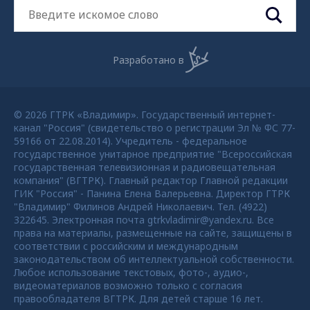
Разработано в
© 2026 ГТРК «Владимир». Государственный интернет-
канал "Россия" (свидетельство о регистрации Эл № ФС 77-
59166 от 22.08.2014). Учредитель - федеральное
государственное унитарное предприятие "Всероссийская
государственная телевизионная и радиовещательная
компания" (ВГТРК). Главный редактор Главной редакции
ГИК "Россия" - Панина Елена Валерьевна. Директор ГТРК
"Владимир" Филинов Андрей Николаевич. Тел. (4922)
322645. Электронная почта gtrkvladimir@yandex.ru. Все
права на материалы, размещенные на сайте, защищены в
соответствии с российским и международным
законодательством об интеллектуальной собственности.
Любое использование текстовых, фото-, аудио-,
видеоматериалов возможно только с согласия
правообладателя ВГТРК. Для детей старше 16 лет.